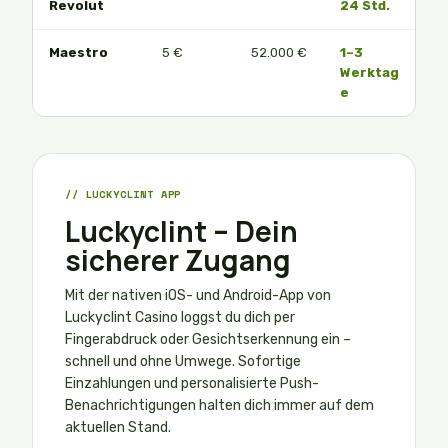
Revolut
24 Std.
Maestro
5 €
52.000 €
1–3
Werktag
e
LUCKYCLINT APP
Luckyclint – Dein
sicherer Zugang
Mit der nativen iOS- und Android-App von
Luckyclint Casino loggst du dich per
Fingerabdruck oder Gesichtserkennung ein –
schnell und ohne Umwege. Sofortige
Einzahlungen und personalisierte Push-
Benachrichtigungen halten dich immer auf dem
aktuellen Stand.