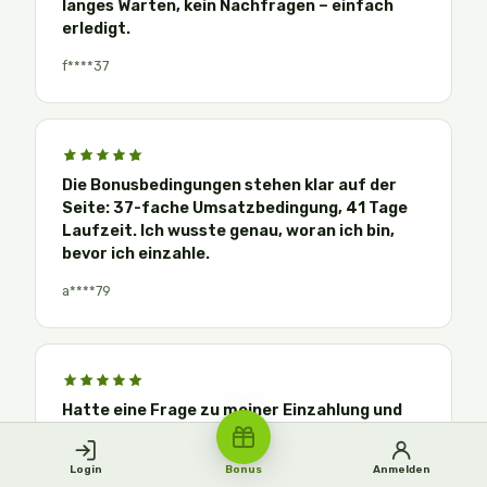
langes Warten, kein Nachfragen – einfach
erledigt.
f****37
Die Bonusbedingungen stehen klar auf der
Seite: 37-fache Umsatzbedingung, 41 Tage
Laufzeit. Ich wusste genau, woran ich bin,
bevor ich einzahle.
a****79
Hatte eine Frage zu meiner Einzahlung und
der Support hat die Sache ruhig und
kompetent gelöst. Kein Skript, keine leeren
Login
Bonus
Anmelden
Floskeln.