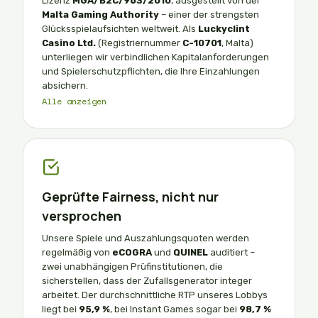
Lizenz
MGA/B2C/963/2010
, ausgestellt von der
Malta Gaming Authority
– einer der strengsten
Glücksspielaufsichten weltweit. Als
Luckyclint
Casino Ltd.
(Registriernummer
C-10701
, Malta)
unterliegen wir verbindlichen Kapitalanforderungen
und Spielerschutzpflichten, die Ihre Einzahlungen
absichern.
Alle anzeigen
Geprüfte Fairness, nicht nur
versprochen
Unsere Spiele und Auszahlungsquoten werden
regelmäßig von
eCOGRA
und
QUINEL
auditiert –
zwei unabhängigen Prüfinstitutionen, die
sicherstellen, dass der Zufallsgenerator integer
arbeitet. Der durchschnittliche RTP unseres Lobbys
liegt bei
95,9 %
, bei Instant Games sogar bei
98,7 %