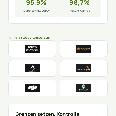
95,9%
98,7%
Durchschnitt Lobby
Instant Games
79 STUDIOS INTEGRIERT
Grenzen setzen, Kontrolle