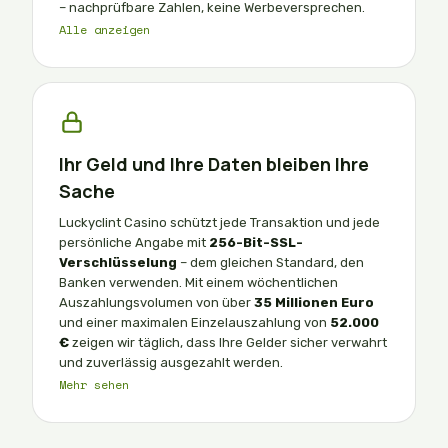
– nachprüfbare Zahlen, keine Werbeversprechen.
Alle anzeigen
Ihr Geld und Ihre Daten bleiben Ihre
Sache
Luckyclint Casino schützt jede Transaktion und jede
persönliche Angabe mit
256-Bit-SSL-
Verschlüsselung
– dem gleichen Standard, den
Banken verwenden. Mit einem wöchentlichen
Auszahlungsvolumen von über
35 Millionen Euro
und einer maximalen Einzelauszahlung von
52.000
€
zeigen wir täglich, dass Ihre Gelder sicher verwahrt
und zuverlässig ausgezahlt werden.
Mehr sehen