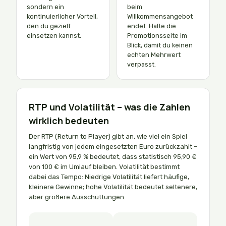
sondern ein
beim
kontinuierlicher Vorteil,
Willkommensangebot
den du gezielt
endet. Halte die
einsetzen kannst.
Promotionsseite im
Blick, damit du keinen
echten Mehrwert
verpasst.
RTP und Volatilität – was die Zahlen
wirklich bedeuten
Der RTP (Return to Player) gibt an, wie viel ein Spiel
langfristig von jedem eingesetzten Euro zurückzahlt –
ein Wert von 95,9 % bedeutet, dass statistisch 95,90 €
von 100 € im Umlauf bleiben. Volatilität bestimmt
dabei das Tempo: Niedrige Volatilität liefert häufige,
kleinere Gewinne; hohe Volatilität bedeutet seltenere,
aber größere Ausschüttungen.