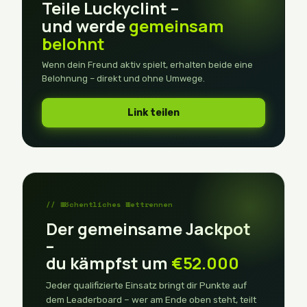
Teile Luckyclint –
und werde
gemeinsam
belohnt
Wenn dein Freund aktiv spielt, erhalten beide eine
Belohnung – direkt und ohne Umwege.
Link teilen
Wöchentliches Wettrennen
Der gemeinsame Jackpot
–
du kämpfst um
€52.000
Jeder qualifizierte Einsatz bringt dir Punkte auf
dem Leaderboard – wer am Ende oben steht, teilt