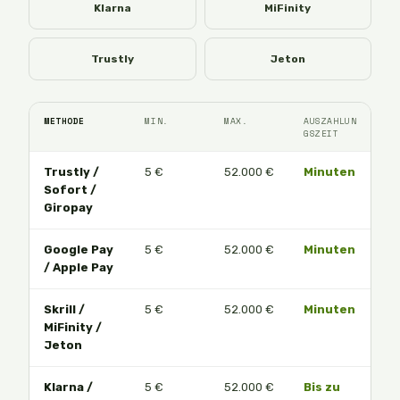
Klarna
MiFinity
Trustly
Jeton
METHODE
MIN.
MAX.
AUSZAHLUN
GSZEIT
Trustly /
5 €
52.000 €
Minuten
Sofort /
Giropay
Google Pay
5 €
52.000 €
Minuten
/ Apple Pay
Skrill /
5 €
52.000 €
Minuten
MiFinity /
Jeton
Klarna /
5 €
52.000 €
Bis zu