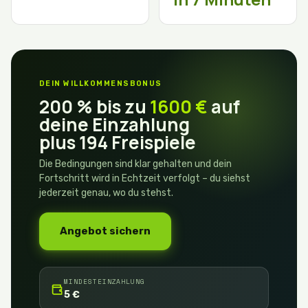
DEIN WILLKOMMENSBONUS
200 % bis zu
1600 €
auf
deine Einzahlung
plus 194 Freispiele
Die Bedingungen sind klar gehalten und dein
Fortschritt wird in Echtzeit verfolgt – du siehst
jederzeit genau, wo du stehst.
Angebot sichern
MINDESTEINZAHLUNG
5 €