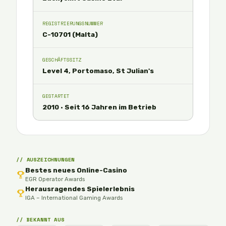
REGISTRIERUNGSNUMMER
C-10701 (Malta)
GESCHÄFTSSITZ
Level 4, Portomaso, St Julian's
GESTARTET
2010 · Seit 16 Jahren im Betrieb
AUSZEICHNUNGEN
Bestes neues Online-Casino
EGR Operator Awards
Herausragendes Spielerlebnis
IGA – International Gaming Awards
BEKANNT AUS