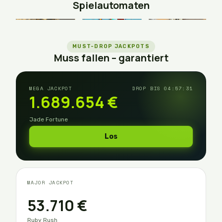
Da Vinci
Fishin Frenzy
Fighter Ii
Spielautomaten
Diamonds
Megaways
Netent
HOT
MUST-DROP JACKPOTS
Muss fallen – garantiert
MEGA JACKPOT
DROP BIS 04:57:31
1.689.654 €
Jade Fortune
Los
MAJOR JACKPOT
53.710 €
Ruby Rush